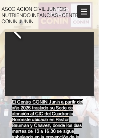
ASOCIACION CIVIL JUNTOS
NUTRIENDO INFANCIAS - CENTRO
CONIN JUNIN
El Centro CONIN Junin a partir del
año 2025 traslado su Sede de
atención al CIC del Cuadrante
Noroeste ubicado en Pastor
Bauman y Chavez, donde los días
martes de 13 a 16.30 se sigue
trabajando en la prevención de la